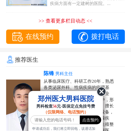
疾病方面有一定建树的医院。...
>> 查看更多栏目动态 <<
在线预约
拨打电话
推荐医生
陈锋
男科主任
从事临床医疗、科研工作20年，熟悉
各类泌尿外科、性病疾病的病理基
础，诊断治疗和临床操作，技术全
郑州医大男科医院
面。在男科疾病的诊断和诊疗中，形
成了一套独具特色的诊疗方案。擅长
男科检查
56
元-医保定点免挂号费
运用国内外先进的医学技术和设备，
（仅限网络、电话预约）
科学诊疗各类阳痿早泄、前列腺疾
病、射精障碍、性病、HPV、生殖整
申请成功后，我们将立即回电，该通话加
形等疾病，是患者非常信赖的好医