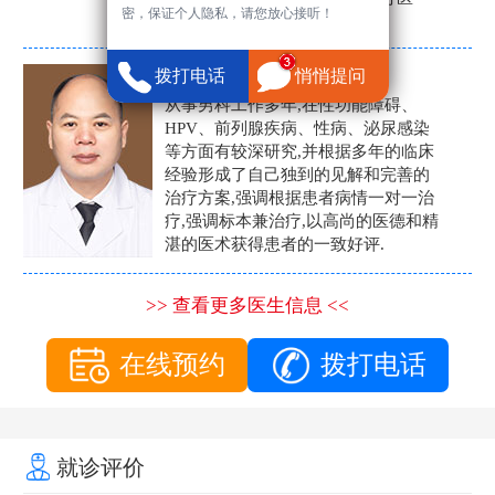
密，保证个人隐私，请您放心接听！
生。
张营富
拨打电话
悄悄提问
男科主任
从事男科工作多年,在性功能障碍、
HPV、前列腺疾病、性病、泌尿感染
等方面有较深研究,并根据多年的临床
经验形成了自己独到的见解和完善的
治疗方案,强调根据患者病情一对一治
疗,强调标本兼治疗,以高尚的医德和精
湛的医术获得患者的一致好评.
>> 查看更多医生信息 <<
在线预约
拨打电话
就诊评价