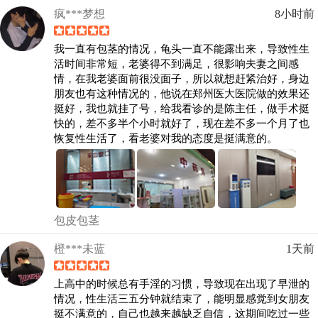
疯***梦想
8小时前
我一直有包茎的情况，龟头一直不能露出来，导致性生
活时间非常短，老婆得不到满足，很影响夫妻之间感
情，在我老婆面前很没面子，所以就想赶紧治好，身边
朋友也有这种情况的，他说在郑州医大医院做的效果还
挺好，我也就挂了号，给我看诊的是陈主任，做手术挺
快的，差不多半个小时就好了，现在差不多一个月了也
恢复性生活了，看老婆对我的态度是挺满意的。
包皮包茎
橙***未蓝
1天前
上高中的时候总有手淫的习惯，导致现在出现了早泄的
情况，性生活三五分钟就结束了，能明显感觉到女朋友
挺不满意的，自己也越来越缺乏自信，这期间吃过一些