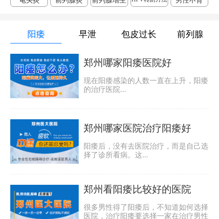
龟头炎
前列腺炎
前列腺增生
男性不育
阳痿
早泄
包皮过长
前列腺
郑州哪家阳痿医院好
现在阳痿感染的人数一直在上升，阳痿
的治疗医院...
郑州哪家医院治疗阳痿好
阳痿后，没有去医院治疗，而是自己选
择了诊所看病。这...
郑州看阳痿比较好的医院
很多男性得了阳痿后，不知道如何选择
医院，治疗阳痿要选择一家在治疗男性