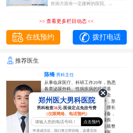
疾病方面有一定建树的医院。...
>> 查看更多栏目动态 <<
在线预约
拨打电话
推荐医生
陈锋
男科主任
从事临床医疗、科研工作20年，熟悉
各类泌尿外科、性病疾病的病理基
础，诊断治疗和临床操作，技术全
郑州医大男科医院
面。在男科疾病的诊断和诊疗中，形
成了一套独具特色的诊疗方案。擅长
男科检查
56
元-医保定点免挂号费
运用国内外先进的医学技术和设备，
（仅限网络、电话预约）
科学诊疗各类阳痿早泄、前列腺疾
病、射精障碍、性病、HPV、生殖整
申请成功后，我们将立即回电，该通话加
形等疾病，是患者非常信赖的好医