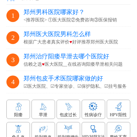
郑州男科医院哪家好？
1
<推荐医院> ①医大医院②免费咨询③医保报销
郑州医大医院男科怎么样
2
根据广大患者真实评价
♥
好评推荐郑州医大医院
郑州治疗阳痿早泄去哪个医院好
3
信赖之选
♥
医大医院▁在线咨询阳痿早泄相关问题
郑州包皮手术医院哪家做的好
4
☑医大医院、☑专家坐诊、☑保护隐私、☑挂号服务
阳痿
早泄
包皮过长
性病诊疗
HPV阳性
HPV转阴方法