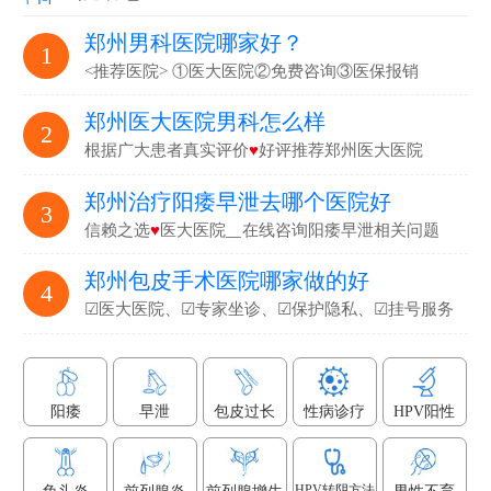
郑州男科医院哪家好？
1
<推荐医院> ①医大医院②免费咨询③医保报销
郑州医大医院男科怎么样
2
根据广大患者真实评价
♥
好评推荐郑州医大医院
郑州治疗阳痿早泄去哪个医院好
3
信赖之选
♥
医大医院▁在线咨询阳痿早泄相关问题
郑州包皮手术医院哪家做的好
4
☑医大医院、☑专家坐诊、☑保护隐私、☑挂号服务
阳痿
早泄
包皮过长
性病诊疗
HPV阳性
HPV转阴方法