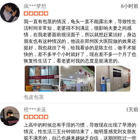
疯***梦想
8小时前
我一直有包茎的情况，龟头一直不能露出来，导致性生
活时间非常短，老婆得不到满足，很影响夫妻之间感
情，在我老婆面前很没面子，所以就想赶紧治好，身边
朋友也有这种情况的，他说在郑州医大医院做的效果还
挺好，我也就挂了号，给我看诊的是陈主任，做手术挺
快的，差不多半个小时就好了，现在差不多一个月了也
恢复性生活了，看老婆对我的态度是挺满意的。
包皮包茎
橙***未蓝
1天前
上高中的时候总有手淫的习惯，导致现在出现了早泄的
情况，性生活三五分钟就结束了，能明显感觉到女朋友
挺不满意的，自己也越来越缺乏自信，这期间吃过一些