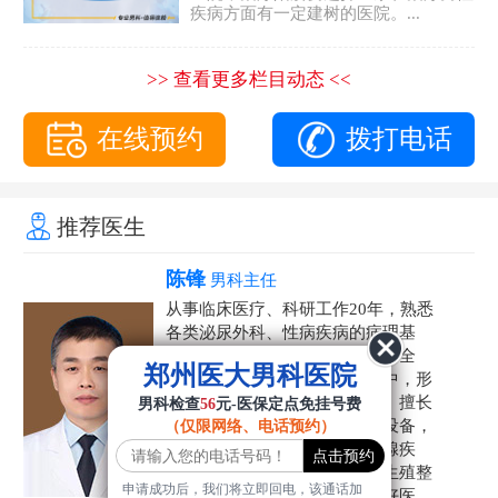
疾病方面有一定建树的医院。...
>> 查看更多栏目动态 <<
在线预约
拨打电话
推荐医生
陈锋
男科主任
从事临床医疗、科研工作20年，熟悉
各类泌尿外科、性病疾病的病理基
础，诊断治疗和临床操作，技术全
郑州医大男科医院
面。在男科疾病的诊断和诊疗中，形
成了一套独具特色的诊疗方案。擅长
男科检查
56
元-医保定点免挂号费
运用国内外先进的医学技术和设备，
（仅限网络、电话预约）
科学诊疗各类阳痿早泄、前列腺疾
病、射精障碍、性病、HPV、生殖整
申请成功后，我们将立即回电，该通话加
形等疾病，是患者非常信赖的好医