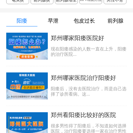
龟头炎
前列腺炎
前列腺增生
男性不育
阳痿
早泄
包皮过长
前列腺
郑州哪家阳痿医院好
现在阳痿感染的人数一直在上升，阳痿
的治疗医院...
郑州哪家医院治疗阳痿好
阳痿后，没有去医院治疗，而是自己选
择了诊所看病。这...
郑州看阳痿比较好的医院
很多男性得了阳痿后，不知道如何选择
医院，治疗阳痿要选择一家在治疗男性