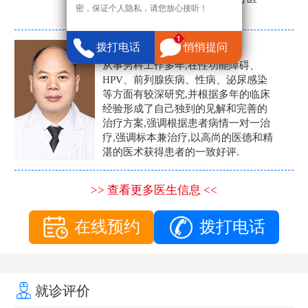
密，保证个人隐私，请您放心接听！
生。
张营富
拨打电话
悄悄提问
男科主任
从事男科工作多年,在性功能障碍、
HPV、前列腺疾病、性病、泌尿感染
等方面有较深研究,并根据多年的临床
经验形成了自己独到的见解和完善的
治疗方案,强调根据患者病情一对一治
疗,强调标本兼治疗,以高尚的医德和精
湛的医术获得患者的一致好评.
>> 查看更多医生信息 <<
在线预约
拨打电话
就诊评价