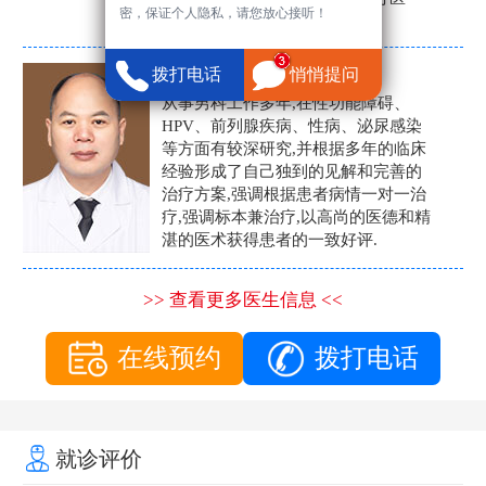
密，保证个人隐私，请您放心接听！
生。
张营富
拨打电话
悄悄提问
男科主任
从事男科工作多年,在性功能障碍、
HPV、前列腺疾病、性病、泌尿感染
等方面有较深研究,并根据多年的临床
经验形成了自己独到的见解和完善的
治疗方案,强调根据患者病情一对一治
疗,强调标本兼治疗,以高尚的医德和精
湛的医术获得患者的一致好评.
>> 查看更多医生信息 <<
在线预约
拨打电话
就诊评价