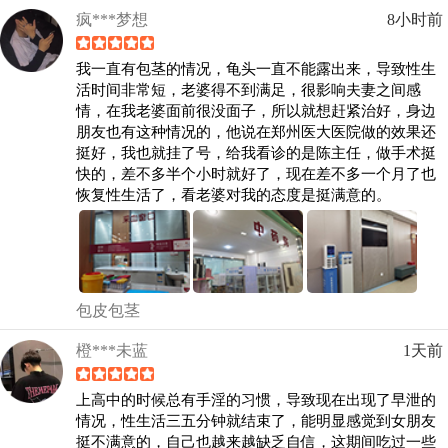
疯***梦想
8小时前
我一直有包茎的情况，龟头一直不能露出来，导致性生
活时间非常短，老婆得不到满足，很影响夫妻之间感
情，在我老婆面前很没面子，所以就想赶紧治好，身边
朋友也有这种情况的，他说在郑州医大医院做的效果还
挺好，我也就挂了号，给我看诊的是陈主任，做手术挺
快的，差不多半个小时就好了，现在差不多一个月了也
恢复性生活了，看老婆对我的态度是挺满意的。
包皮包茎
橙***未蓝
1天前
上高中的时候总有手淫的习惯，导致现在出现了早泄的
情况，性生活三五分钟就结束了，能明显感觉到女朋友
挺不满意的，自己也越来越缺乏自信，这期间吃过一些