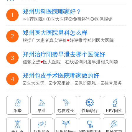
郑州男科医院哪家好？
1
<推荐医院> ①医大医院②免费咨询③医保报销
郑州医大医院男科怎么样
2
根据广大患者真实评价
♥
好评推荐郑州医大医院
郑州治疗阳痿早泄去哪个医院好
3
信赖之选
♥
医大医院▁在线咨询阳痿早泄相关问题
郑州包皮手术医院哪家做的好
4
☑医大医院、☑专家坐诊、☑保护隐私、☑挂号服务
阳痿
早泄
包皮过长
性病诊疗
HPV阳性
HPV转阴方法