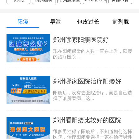
龟头炎
前列腺炎
前列腺增生
男性不育
阳痿
早泄
包皮过长
前列腺
郑州哪家阳痿医院好
现在阳痿感染的人数一直在上升，阳痿
的治疗医院...
郑州哪家医院治疗阳痿好
阳痿后，没有去医院治疗，而是自己选
择了诊所看病。这...
郑州看阳痿比较好的医院
很多男性得了阳痿后，不知道如何选择
医院，治疗阳痿要选择一家在治疗男性