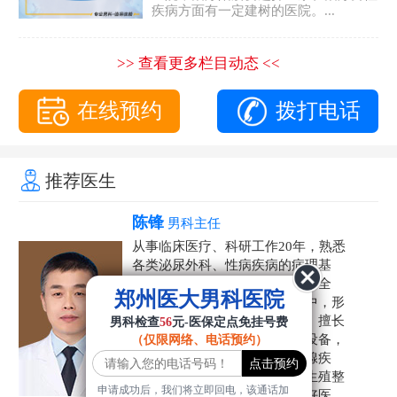
疾病方面有一定建树的医院。...
>> 查看更多栏目动态 <<
在线预约
拨打电话
推荐医生
陈锋
男科主任
从事临床医疗、科研工作20年，熟悉
各类泌尿外科、性病疾病的病理基
础，诊断治疗和临床操作，技术全
郑州医大男科医院
面。在男科疾病的诊断和诊疗中，形
成了一套独具特色的诊疗方案。擅长
男科检查
56
元-医保定点免挂号费
运用国内外先进的医学技术和设备，
（仅限网络、电话预约）
科学诊疗各类阳痿早泄、前列腺疾
病、射精障碍、性病、HPV、生殖整
申请成功后，我们将立即回电，该通话加
形等疾病，是患者非常信赖的好医