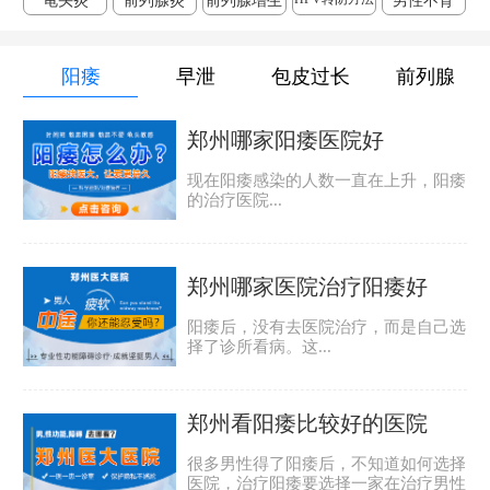
龟头炎
前列腺炎
前列腺增生
男性不育
阳痿
早泄
包皮过长
前列腺
郑州哪家阳痿医院好
现在阳痿感染的人数一直在上升，阳痿
的治疗医院...
郑州哪家医院治疗阳痿好
阳痿后，没有去医院治疗，而是自己选
择了诊所看病。这...
郑州看阳痿比较好的医院
很多男性得了阳痿后，不知道如何选择
医院，治疗阳痿要选择一家在治疗男性