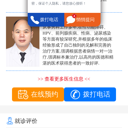
密，保证个人隐私，请您放心接听！
生。
张营富
拨打电话
悄悄提问
男科主任
从事男科工作多年,在性功能障碍、
HPV、前列腺疾病、性病、泌尿感染
等方面有较深研究,并根据多年的临床
经验形成了自己独到的见解和完善的
治疗方案,强调根据患者病情一对一治
疗,强调标本兼治疗,以高尚的医德和精
湛的医术获得患者的一致好评.
>> 查看更多医生信息 <<
在线预约
拨打电话
就诊评价