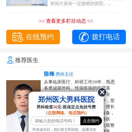
疾病方面有一定建树的医院。...
>> 查看更多栏目动态 <<
在线预约
拨打电话
推荐医生
陈锋
男科主任
从事临床医疗、科研工作20年，熟悉
各类泌尿外科、性病疾病的病理基
础，诊断治疗和临床操作，技术全
郑州医大男科医院
面。在男科疾病的诊断和诊疗中，形
成了一套独具特色的诊疗方案。擅长
男科检查
56
元-医保定点免挂号费
运用国内外先进的医学技术和设备，
（仅限网络、电话预约）
科学诊疗各类阳痿早泄、前列腺疾
病、射精障碍、性病、HPV、生殖整
申请成功后，我们将立即回电，该通话加
形等疾病，是患者非常信赖的好医