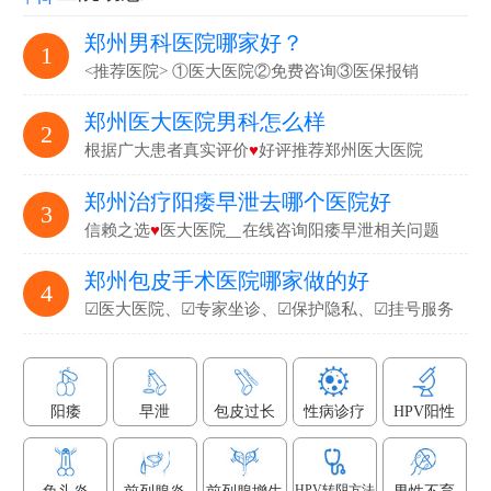
郑州男科医院哪家好？
1
<推荐医院> ①医大医院②免费咨询③医保报销
郑州医大医院男科怎么样
2
根据广大患者真实评价
♥
好评推荐郑州医大医院
郑州治疗阳痿早泄去哪个医院好
3
信赖之选
♥
医大医院▁在线咨询阳痿早泄相关问题
郑州包皮手术医院哪家做的好
4
☑医大医院、☑专家坐诊、☑保护隐私、☑挂号服务
阳痿
早泄
包皮过长
性病诊疗
HPV阳性
HPV转阴方法