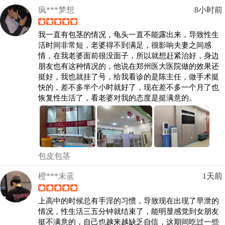
疯***梦想
8小时前
我一直有包茎的情况，龟头一直不能露出来，导致性生
活时间非常短，老婆得不到满足，很影响夫妻之间感
情，在我老婆面前很没面子，所以就想赶紧治好，身边
朋友也有这种情况的，他说在郑州医大医院做的效果还
挺好，我也就挂了号，给我看诊的是陈主任，做手术挺
快的，差不多半个小时就好了，现在差不多一个月了也
恢复性生活了，看老婆对我的态度是挺满意的。
包皮包茎
橙***未蓝
1天前
上高中的时候总有手淫的习惯，导致现在出现了早泄的
情况，性生活三五分钟就结束了，能明显感觉到女朋友
挺不满意的，自己也越来越缺乏自信，这期间吃过一些