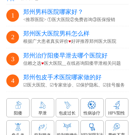
郑州男科医院哪家好？
1
<推荐医院> ①医大医院②免费咨询③医保报销
郑州医大医院男科怎么样
2
根据广大患者真实评价
♥
好评推荐郑州医大医院
郑州治疗阳痿早泄去哪个医院好
3
信赖之选
♥
医大医院▁在线咨询阳痿早泄相关问题
郑州包皮手术医院哪家做的好
4
☑医大医院、☑专家坐诊、☑保护隐私、☑挂号服务
阳痿
早泄
包皮过长
性病诊疗
HPV阳性
HPV转阴方法