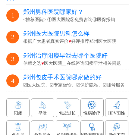
郑州男科医院哪家好？
1
<推荐医院> ①医大医院②免费咨询③医保报销
郑州医大医院男科怎么样
2
根据广大患者真实评价
♥
好评推荐郑州医大医院
郑州治疗阳痿早泄去哪个医院好
3
信赖之选
♥
医大医院▁在线咨询阳痿早泄相关问题
郑州包皮手术医院哪家做的好
4
☑医大医院、☑专家坐诊、☑保护隐私、☑挂号服务
阳痿
早泄
包皮过长
性病诊疗
HPV阳性
HPV转阴方法