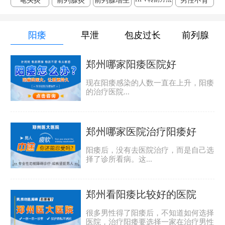
龟头炎
前列腺炎
前列腺增生
男性不育
阳痿
早泄
包皮过长
前列腺
郑州哪家阳痿医院好
现在阳痿感染的人数一直在上升，阳痿
的治疗医院...
郑州哪家医院治疗阳痿好
阳痿后，没有去医院治疗，而是自己选
择了诊所看病。这...
郑州看阳痿比较好的医院
很多男性得了阳痿后，不知道如何选择
医院，治疗阳痿要选择一家在治疗男性