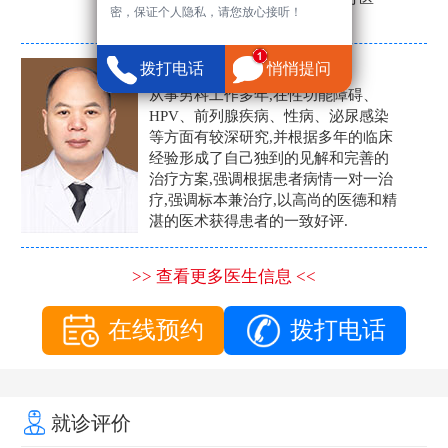
密，保证个人隐私，请您放心接听！
生。
张营富
拨打电话
悄悄提问
男科主任
从事男科工作多年,在性功能障碍、
HPV、前列腺疾病、性病、泌尿感染
等方面有较深研究,并根据多年的临床
经验形成了自己独到的见解和完善的
治疗方案,强调根据患者病情一对一治
疗,强调标本兼治疗,以高尚的医德和精
湛的医术获得患者的一致好评.
>> 查看更多医生信息 <<
在线预约
拨打电话
就诊评价