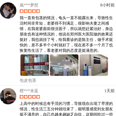
疯***梦想
8小时前
我一直有包茎的情况，龟头一直不能露出来，导致性生
活时间非常短，老婆得不到满足，很影响夫妻之间感
情，在我老婆面前很没面子，所以就想赶紧治好，身边
朋友也有这种情况的，他说在郑州医大医院做的效果还
挺好，我也就挂了号，给我看诊的是陈主任，做手术挺
快的，差不多半个小时就好了，现在差不多一个月了也
恢复性生活了，看老婆对我的态度是挺满意的。
包皮包茎
橙***未蓝
1天前
上高中的时候总有手淫的习惯，导致现在出现了早泄的
情况，性生活三五分钟就结束了，能明显感觉到女朋友
挺不满意的，自己也越来越缺乏自信，这期间吃过一些