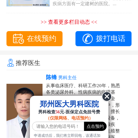
疾病方面有一定建树的医院。...
>> 查看更多栏目动态 <<
在线预约
拨打电话
推荐医生
陈锋
男科主任
从事临床医疗、科研工作20年，熟悉
各类泌尿外科、性病疾病的病理基
础，诊断治疗和临床操作，技术全
郑州医大男科医院
面。在男科疾病的诊断和诊疗中，形
成了一套独具特色的诊疗方案。擅长
男科检查
56
元-医保定点免挂号费
运用国内外先进的医学技术和设备，
（仅限网络、电话预约）
科学诊疗各类阳痿早泄、前列腺疾
病、射精障碍、性病、HPV、生殖整
申请成功后，我们将立即回电，该通话加
形等疾病，是患者非常信赖的好医